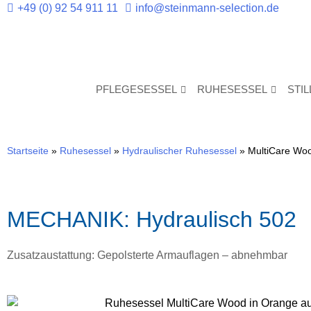
+49 (0) 92 54 911 11
info@steinmann-selection.de
PFLEGESESSEL
RUHESESSEL
STI
Startseite
»
Ruhesessel
»
Hydraulischer Ruhesessel
»
MultiCare Wo
MECHANIK: Hydraulisch 502
Zusatzaustattung: Gepolsterte Armauflagen – abnehmbar