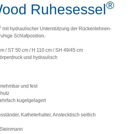
®
Wood Ruhesessel
®
mit hydraulischer Unterstützung der Rückenlehnen-
ruhige Schlafposition.
m / ST 50 cm / H 110 cm / SH 49/45 cm
örperdruck und hydraulisch
bnehmbar und fest
chutz
hrfach kugelgelagert
sständer, Katheterhalter, Anstecktisch seitlich
 Steinmann