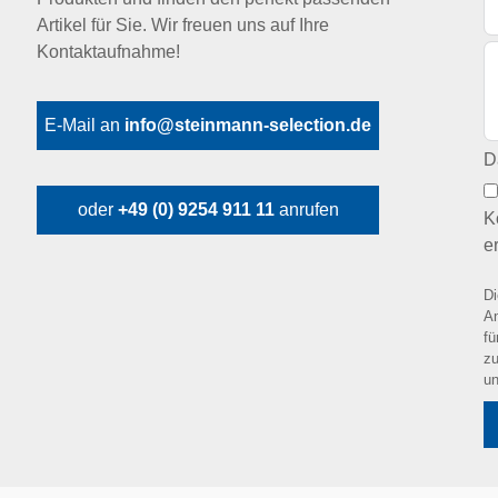
Artikel für Sie. Wir freuen uns auf Ihre
Kontaktaufnahme!
E-Mail an
info@steinmann-selection.de
D
oder
+49 (0) 9254 911 11
anrufen
K
e
Di
An
fü
zu
u