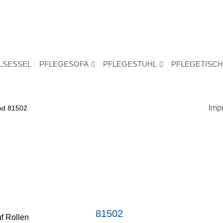
LLSESSEL
PFLEGESOFA
PFLEGESTUHL
PFLEGETISCH
®
Imp
od 81502
81502