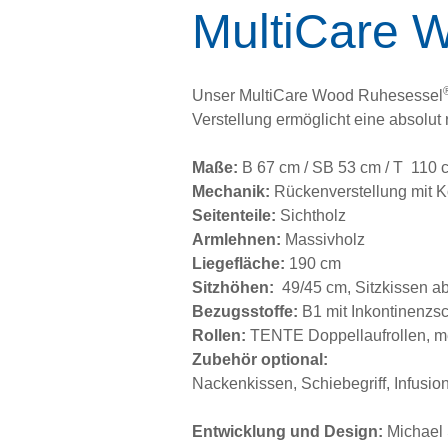
MultiCare 
Unser MultiCare Wood Ruhesessel
Verstellung ermöglicht eine absolut 
Maße:
B 67 cm / SB 53 cm / T 110 c
Mechanik:
Rückenverstellung mit K
Seitenteile:
Sichtholz
Armlehnen:
Massivholz
Liegefläche:
190 cm
Sitzhöhen:
49/45 cm, Sitzkissen a
Bezugsstoffe:
B1 mit Inkontinenzs
Rollen:
TENTE Doppellaufrollen, me
Zubehör optional:
Nackenkissen, Schiebegriff, Infusion
Entwicklung und Design:
Michael