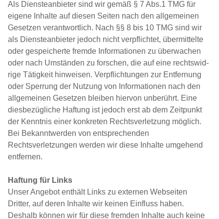
Als Diensteanbieter sind wir gemäß § 7 Abs.1
TMG
für
eigene Inhalte auf diesen Seiten nach den all­ge­mei­nen
Gesetzen ver­ant­wort­lich. Nach §§ 8 bis 10
TMG
sind wir
als Diensteanbieter jedoch nicht ver­pflich­tet, über­mit­tel­te
oder gespei­cher­te fremde Informationen zu über­wa­chen
oder nach Umständen zu forschen, die auf eine rechts­wid­
ri­ge Tätigkeit hinweisen. Verpflichtungen zur Entfernung
oder Sperrung der Nutzung von Informationen nach den
all­ge­mei­nen Gesetzen bleiben hiervon unberührt. Eine
dies­be­züg­li­che Haftung ist jedoch erst ab dem Zeitpunkt
der Kenntnis einer konkreten Rechtsverletzung möglich.
Bei Bekanntwerden von ent­spre­chen­den
Rechtsverletzungen werden wir diese Inhalte umgehend
entfernen.
Haftung für Links
Unser Angebot enthält Links zu externen Webseiten
Dritter, auf deren Inhalte wir keinen Einfluss haben.
Deshalb können wir für diese fremden Inhalte auch keine