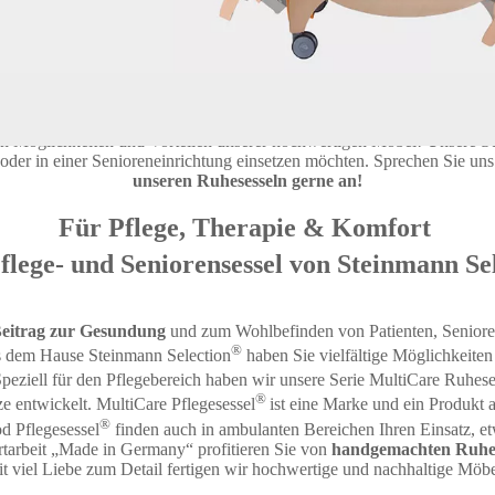
 – direkt vom Hersteller
re Wood Pflegesessel® sind mehr als nur ein Möbelstück! Ein
Pfleges
ielen Möglichkeiten und Funktionen. Informieren Sie sich auf der nachs
 Möglichkeiten und Vorteilen unserer hochwertigen Möbel! Unsere Sesse
g oder in einer Senioreneinrichtung einsetzen möchten. Sprechen Sie un
unseren Ruhesesseln gerne an!
Für Pflege, Therapie & Komfort
flege- und Seniorensessel von Steinmann Se
Beitrag zur Gesundung
und zum Wohlbefinden von Patienten, Seniore
®
 dem Hause Steinmann Selection
haben Sie vielfältige Möglichkeite
Speziell für den Pflegebereich haben wir unsere Serie MultiCare Ruhese
®
ze entwickelt. MultiCare Pflegesessel
ist eine Marke und ein Produkt
®
gesessel
finden auch in ambulanten Bereichen Ihren Einsatz
tarbeit „Made in Germany“ profitieren Sie von
handgemachten Ruhes
t viel Liebe zum Detail fertigen wir hochwertige und nachhaltige Möb