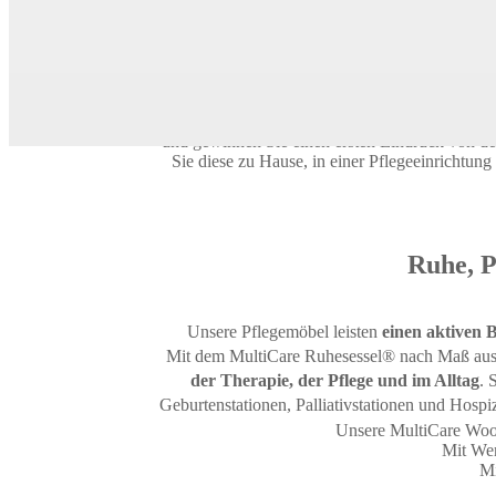
MultiCare Ruhesessel®
Die
MultiCare Ruhesessel®
und MultiCa
Zubehörteilen. Profitieren Sie von unendlich v
und gewinnen Sie einen ersten Eindruck von den
Sie diese zu Hause, in einer Pflegeeinrichtun
Ruhe, P
Unsere Pflegemöbel leisten
einen aktiven 
Mit dem MultiCare Ruhesessel® nach Maß aus
der Therapie, der Pflege und im Alltag
. 
Geburtenstationen, Palliativstationen und Hospi
Unsere MultiCare Wood Pfle
Mit Wer
Mi