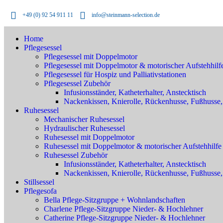
+49 (0) 92 54 911 11
info@steinmann-selection.de
Home
Pflegesessel
Pflegesessel mit Doppelmotor
Pflegesessel mit Doppelmotor & motorischer Aufstehhilf
Pflegesessel für Hospiz und Palliativstationen
Pflegesessel Zubehör
Infusionsständer, Katheterhalter, Anstecktisch
Nackenkissen, Knierolle, Rückenhusse, Fußhusse, 
Ruhesessel
Mechanischer Ruhesessel
Hydraulischer Ruhesessel
Ruhesessel mit Doppelmotor
Ruhesessel mit Doppelmotor & motorischer Aufstehhilfe
Ruhesessel Zubehör
Infusionsständer, Katheterhalter, Anstecktisch
Nackenkissen, Knierolle, Rückenhusse, Fußhusse,
Stillsessel
Pflegesofa
Bella Pflege-Sitzgruppe + Wohnlandschaften
Charlene Pflege-Sitzgruppe Nieder- & Hochlehner
Catherine Pflege-Sitzgruppe Nieder- & Hochlehner