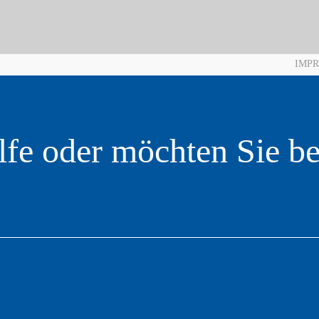
IMP
lfe oder möchten Sie b
.