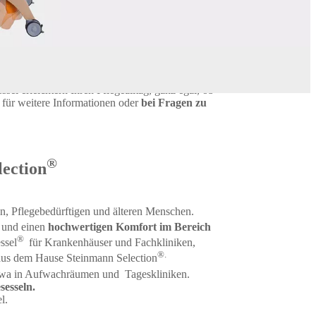
essel
mit wohnlichem Charakter und vielen
tehenden Seite über unsere Ruhe- & Pflegesessel
l erleichtern Ihren Pflegealltag, ganz egal, ob
s für weitere Informationen oder
bei Fragen zu
®
lection
n, Pflegebedürftigen und älteren Menschen.
n und einen
hochwertigen Komfort im Bereich
®
ssel
für Krankenhäuser und Fachkliniken,
®.
 aus dem Hause Steinmann Selection
, etwa in Aufwachräumen und Tageskliniken.
esseln.
el.