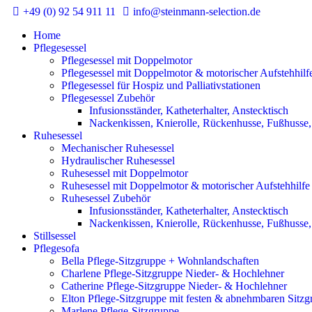
+49 (0) 92 54 911 11
info@steinmann-selection.de
Home
Pflegesessel
Pflegesessel mit Doppelmotor
Pflegesessel mit Doppelmotor & motorischer Aufstehhilf
Pflegesessel für Hospiz und Palliativstationen
Pflegesessel Zubehör
Infusionsständer, Katheterhalter, Anstecktisch
Nackenkissen, Knierolle, Rückenhusse, Fußhusse, 
Ruhesessel
Mechanischer Ruhesessel
Hydraulischer Ruhesessel
Ruhesessel mit Doppelmotor
Ruhesessel mit Doppelmotor & motorischer Aufstehhilfe
Ruhesessel Zubehör
Infusionsständer, Katheterhalter, Anstecktisch
Nackenkissen, Knierolle, Rückenhusse, Fußhusse,
Stillsessel
Pflegesofa
Bella Pflege-Sitzgruppe + Wohnlandschaften
Charlene Pflege-Sitzgruppe Nieder- & Hochlehner
Catherine Pflege-Sitzgruppe Nieder- & Hochlehner
Elton Pflege-Sitzgruppe mit festen & abnehmbaren Sitz
Marlene Pflege-Sitzgruppe