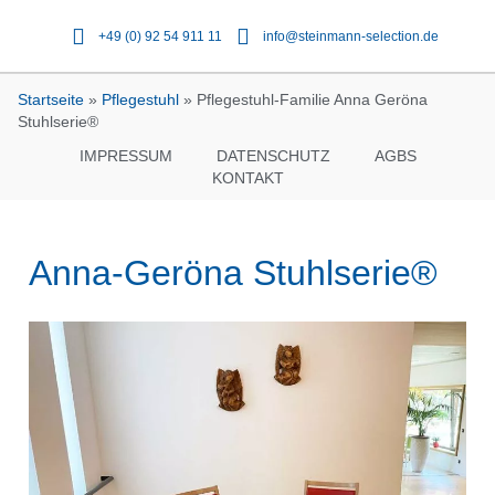
+49 (0) 92 54 911 11
info@steinmann-selection.de
Startseite
»
Pflegestuhl
»
Pflegestuhl-Familie Anna Geröna
Stuhlserie®
IMPRESSUM
DATENSCHUTZ
AGBS
KONTAKT
Anna-Geröna Stuhlserie®